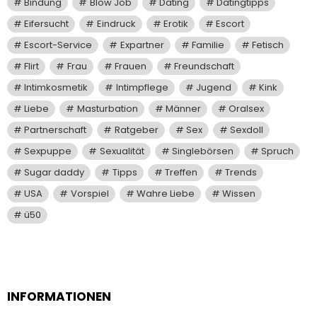
Bindung
Blow Job
Dating
Datingtipps
Eifersucht
Eindruck
Erotik
Escort
Escort-Service
Expartner
Familie
Fetisch
Flirt
Frau
Frauen
Freundschaft
Intimkosmetik
Intimpflege
Jugend
Kink
Liebe
Masturbation
Männer
Oralsex
Partnerschaft
Ratgeber
Sex
Sexdoll
Sexpuppe
Sexualität
Singlebörsen
Spruch
Sugar daddy
Tipps
Treffen
Trends
USA
Vorspiel
Wahre Liebe
Wissen
ü50
INFORMATIONEN