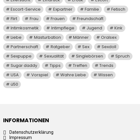
Escort-Service
Expartner
Familie
Fetisch
Flirt
Frau
Frauen
Freundschaft
Intimkosmetik
Intimpflege
Jugend
Kink
Liebe
Masturbation
Männer
Oralsex
Partnerschaft
Ratgeber
Sex
Sexdoll
Sexpuppe
Sexualität
Singlebörsen
Spruch
Sugar daddy
Tipps
Treffen
Trends
USA
Vorspiel
Wahre Liebe
Wissen
ü50
INFORMATIONEN
Datenschutzerklärung
Impressum