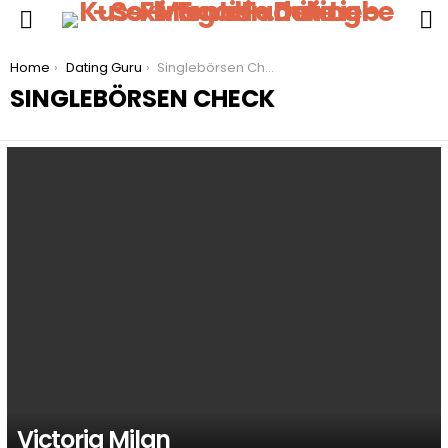
S
Menu
You are here:
Home
Dating Guru
Singlebörsen Check
SINGLEBÖRSEN CHECK
LATEST
STORIES
Victoria Milan