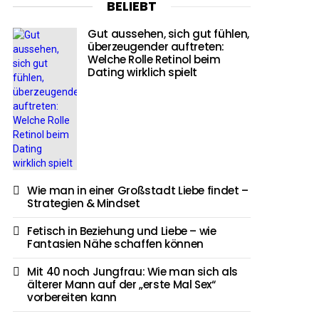
BELIEBT
Gut aussehen, sich gut fühlen,
überzeugender auftreten:
Welche Rolle Retinol beim
Dating wirklich spielt
Wie man in einer Großstadt Liebe findet –
Strategien & Mindset
Fetisch in Beziehung und Liebe – wie
Fantasien Nähe schaffen können
Mit 40 noch Jungfrau: Wie man sich als
älterer Mann auf der „erste Mal Sex“
vorbereiten kann