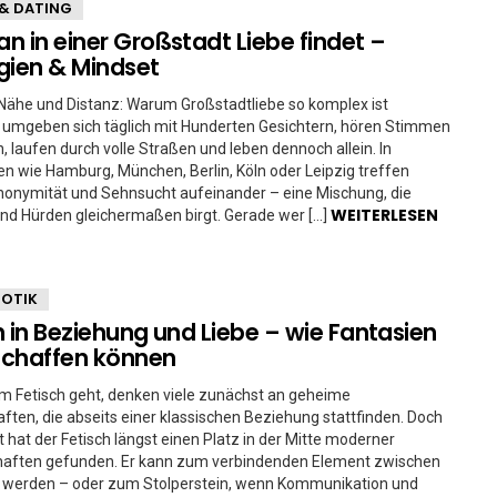
 & DATING
n in einer Großstadt Liebe findet –
gien & Mindset
Nähe und Distanz: Warum Großstadtliebe so komplex ist
umgeben sich täglich mit Hunderten Gesichtern, hören Stimmen
n, laufen durch volle Straßen und leben dennoch allein. In
n wie Hamburg, München, Berlin, Köln oder Leipzig treffen
Anonymität und Sehnsucht aufeinander – eine Mischung, die
WEITERLESEN
nd Hürden gleichermaßen birgt. Gerade wer […]
ROTIK
h in Beziehung und Liebe – wie Fantasien
schaffen können
m Fetisch geht, denken viele zunächst an geheime
ften, die abseits einer klassischen Beziehung stattfinden. Doch
t hat der Fetisch längst einen Platz in der Mitte moderner
haften gefunden. Er kann zum verbindenden Element zwischen
 werden – oder zum Stolperstein, wenn Kommunikation und