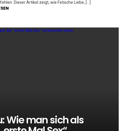
ehlen. Dieser Artikel zeigt, wie Fetische Liebe, […]
ESEN
: Wie man sich als
„erste Mal Sex“