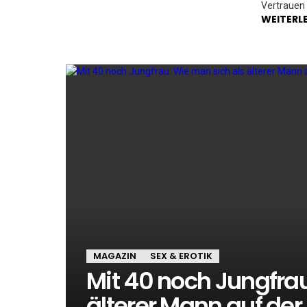
Vertrauen f
WEITERL
MAGAZIN
SEX & EROTIK
Mit 40 noch Jungfrau
älterer Mann auf der 