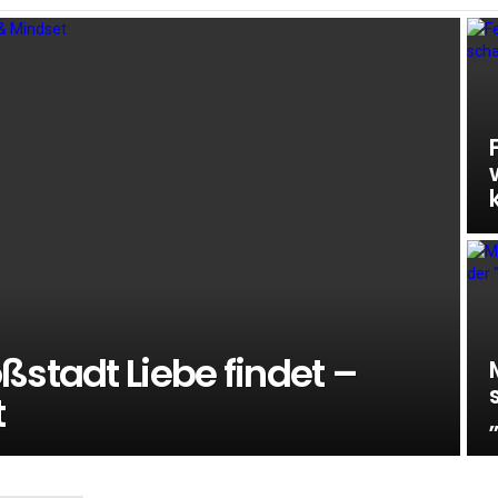
ßstadt Liebe findet –
t