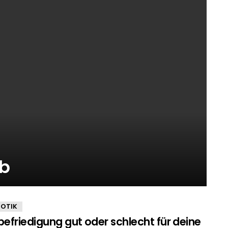
ob
ROTIK
befriedigung gut oder schlecht für deine