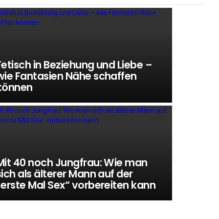
Fetisch in Beziehung und Liebe –
wie Fantasien Nähe schaffen
können
Mit 40 noch Jungfrau: Wie man
sich als älterer Mann auf der
„erste Mal Sex“ vorbereiten kann