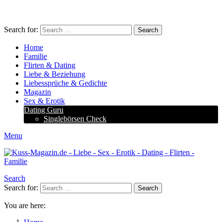
Search for:
Search
Home
Familie
Flirten & Dating
Liebe & Beziehung
Liebessprüche & Gedichte
Magazin
Sex & Erotik
Dating Guru
Singlebörsen Check
Menu
Search
Search for:
Search
You are here: