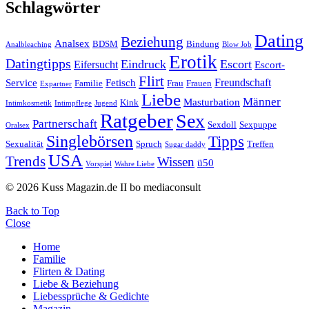
Schlagwörter
Dating
Beziehung
Analsex
BDSM
Bindung
Analbleaching
Blow Job
Erotik
Datingtipps
Eindruck
Escort
Eifersucht
Escort-
Flirt
Freundschaft
Service
Fetisch
Familie
Frau
Frauen
Expartner
Liebe
Männer
Masturbation
Kink
Intimkosmetik
Intimpflege
Jugend
Ratgeber
Sex
Partnerschaft
Sexdoll
Sexpuppe
Oralsex
Singlebörsen
Tipps
Sexualität
Spruch
Treffen
Sugar daddy
USA
Trends
Wissen
ü50
Vorspiel
Wahre Liebe
© 2026 Kuss Magazin.de II bo mediaconsult
Back to Top
Close
Home
Familie
Flirten & Dating
Liebe & Beziehung
Liebessprüche & Gedichte
Magazin