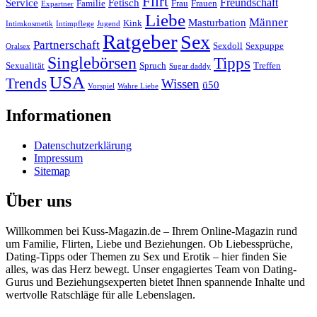
Flirt
Freundschaft
Service
Fetisch
Familie
Frau
Frauen
Expartner
Liebe
Männer
Masturbation
Kink
Intimkosmetik
Intimpflege
Jugend
Ratgeber
Sex
Partnerschaft
Sexdoll
Sexpuppe
Oralsex
Singlebörsen
Tipps
Sexualität
Spruch
Treffen
Sugar daddy
USA
Trends
Wissen
ü50
Vorspiel
Wahre Liebe
Informationen
Datenschutzerklärung
Impressum
Sitemap
Über uns
Willkommen bei Kuss-Magazin.de – Ihrem Online-Magazin rund
um Familie, Flirten, Liebe und Beziehungen. Ob Liebessprüche,
Dating-Tipps oder Themen zu Sex und Erotik – hier finden Sie
alles, was das Herz bewegt. Unser engagiertes Team von Dating-
Gurus und Beziehungsexperten bietet Ihnen spannende Inhalte und
wertvolle Ratschläge für alle Lebenslagen.