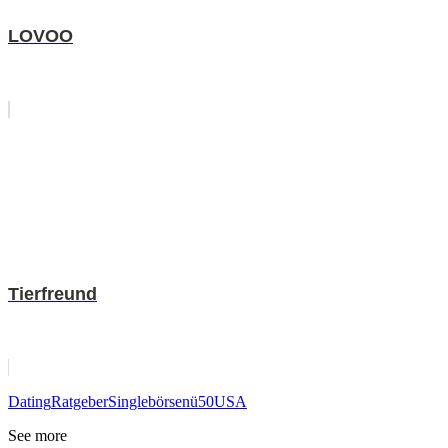
LOVOO
Tierfreund
Dating
Ratgeber
Singlebörsen
ü50
USA
See more