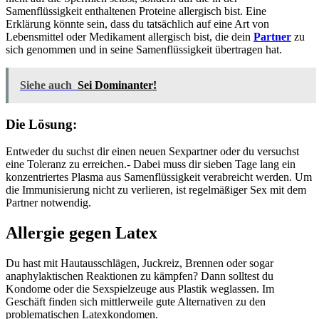
Samenflüssigkeit enthaltenen Proteine allergisch bist. Eine
Erklärung könnte sein, dass du tatsächlich auf eine Art von
Lebensmittel oder Medikament allergisch bist, die dein
Partner
zu
sich genommen und in seine Samenflüssigkeit übertragen hat.
Siehe auch
Sei Dominanter!
Die Lösung:
Entweder du suchst dir einen neuen Sexpartner oder du versuchst
eine Toleranz zu erreichen.- Dabei muss dir sieben Tage lang ein
konzentriertes Plasma aus Samenflüssigkeit verabreicht werden. Um
die Immunisierung nicht zu verlieren, ist regelmäßiger Sex mit dem
Partner notwendig.
Allergie gegen Latex
Du hast mit Hautausschlägen, Juckreiz, Brennen oder sogar
anaphylaktischen Reaktionen zu kämpfen? Dann solltest du
Kondome oder die Sexspielzeuge aus Plastik weglassen. Im
Geschäft finden sich mittlerweile gute Alternativen zu den
problematischen Latexkondomen.