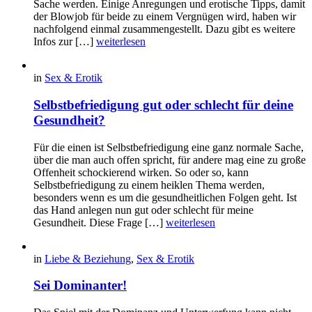
Sache werden. Einige Anregungen und erotische Tipps, damit
der Blowjob für beide zu einem Vergnügen wird, haben wir
nachfolgend einmal zusammengestellt. Dazu gibt es weitere
Infos zur […]
weiterlesen
in
Sex & Erotik
Selbstbefriedigung gut oder schlecht für deine
Gesundheit?
Für die einen ist Selbstbefriedigung eine ganz normale Sache,
über die man auch offen spricht, für andere mag eine zu große
Offenheit schockierend wirken. So oder so, kann
Selbstbefriedigung zu einem heiklen Thema werden,
besonders wenn es um die gesundheitlichen Folgen geht. Ist
das Hand anlegen nun gut oder schlecht für meine
Gesundheit. Diese Frage […]
weiterlesen
in
Liebe & Beziehung
,
Sex & Erotik
Sei Dominanter!