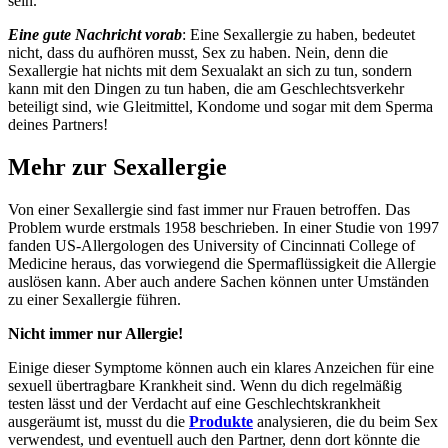
sein.
Eine gute Nachricht vorab
: Eine Sexallergie zu haben, bedeutet
nicht, dass du aufhören musst, Sex zu haben. Nein, denn die
Sexallergie hat nichts mit dem Sexualakt an sich zu tun, sondern
kann mit den Dingen zu tun haben, die am Geschlechtsverkehr
beteiligt sind, wie Gleitmittel, Kondome und sogar mit dem Sperma
deines Partners!
Mehr zur Sexallergie
Von einer Sexallergie sind fast immer nur Frauen betroffen. Das
Problem wurde erstmals 1958 beschrieben. In einer Studie von 1997
fanden US-Allergologen des University of Cincinnati College of
Medicine heraus, das vorwiegend die Spermaflüssigkeit die Allergie
auslösen kann. Aber auch andere Sachen können unter Umständen
zu einer Sexallergie führen.
Nicht immer nur Allergie!
Einige dieser Symptome können auch ein klares Anzeichen für eine
sexuell übertragbare Krankheit sind. Wenn du dich regelmäßig
testen lässt und der Verdacht auf eine Geschlechtskrankheit
ausgeräumt ist, musst du die
Produkte
analysieren, die du beim Sex
verwendest, und eventuell auch den Partner, denn dort könnte die