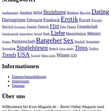
Dating
Beziehung
Analsex
BDSM
Bindung
Analbleaching
Blow Job
Erotik
Datingtipps
Eindruck
Escort
Eifersucht
Escort-
Flirt
Freundschaft
Service
Fetisch
Familie
Frau
Frauen
Expartner
Liebe
Männer
Masturbation
Kink
Intimkosmetik
Intimpflege
Jugend
Ratgeber
Sex
Partnerschaft
Sexdoll
Sexpuppe
Oralsex
Singlebörsen
Tipps
Sexualität
Spruch
Treffen
Sugar daddy
USA
Trends
Wissen
ü50
Vorspiel
Wahre Liebe
Informationen
Datenschutzerklärung
Impressum
Sitemap
Über uns
Willkommen bei Kuss-Magazin.de – Ihrem Online-Magazin rund