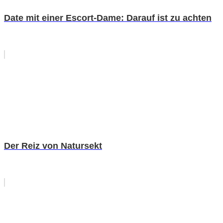
Date mit einer Escort-Dame: Darauf ist zu achten
Der Reiz von Natursekt